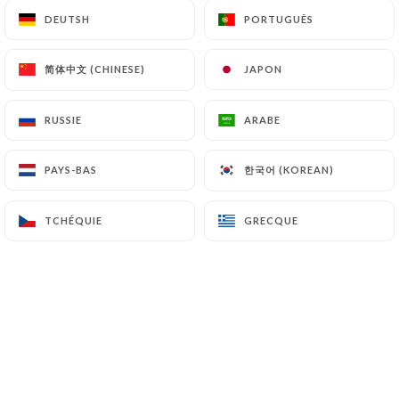
DEUTSH
DEUTSH
PORTUGUÊS
PORTUGUÊS
简体中文 (CHINESE)
简体中文 (CHINESE)
JAPON
JAPON
76 avis sur Uniiti
RUSSIE
RUSSIE
ARABE
ARABE
4.8 / 5
한국어 (KOREAN)
한국어 (KOREAN)
PAYS-BAS
PAYS-BAS
100% vrais avis, vérifiés.
TCHÉQUIE
TCHÉQUIE
GRECQUE
GRECQUE
Giacomo L. a noté
G
4/5
04/07/2026
•
10:12
Cloé P. a noté
C
5/5