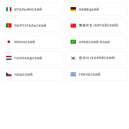
ИТАЛЬЯНСКИЙ
ИТАЛЬЯНСКИЙ
НЕМЕЦКИЙ
НЕМЕЦКИЙ
简体中文 (КИТАЙСКИЙ)
简体中文 (КИТАЙСКИЙ)
ПОРТУГАЛЬСКИЙ
ПОРТУГАЛЬСКИЙ
76 отзывы на Uniiti
ЯПОНСКИЙ
ЯПОНСКИЙ
АРАБСКИЙ ЯЗЫК
АРАБСКИЙ ЯЗЫК
4.8 / 5
한국어 (КОРЕЙСКИЙ)
한국어 (КОРЕЙСКИЙ)
ГОЛЛАНДСКИЙ
ГОЛЛАНДСКИЙ
Проверенные отзывы реальных
клиентов.
ЧЕШСКИЙ
ЧЕШСКИЙ
ГРЕЧЕСКИЙ
ГРЕЧЕСКИЙ
Giacomo L. оценил(-а)
G
4/5
04/07/2026
•
10:12
Cloé P. оценил(-а)
C