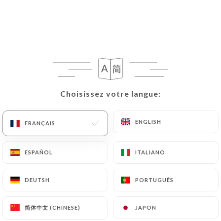
Découvrez le Café Timothé à Saint-
Paul-de-Vence, le restaurant
biologique qui allie le plaisir de la
cuisine saine, du fait maison et des
produits locaux.
Choisissez votre langue:
Choisissez votre langue:
Qui sommes nous?
ENGLISH
ENGLISH
FRANÇAIS
FRANÇAIS
Bienvenue au Café Timothé, un restaurant
ESPAÑOL
ESPAÑOL
ITALIANO
ITALIANO
pittoresque situé au cœur de Saint-Paul-de-
Vence, où la passion pour la cuisine locale, le
DEUTSH
DEUTSH
PORTUGUÊS
PORTUGUÊS
bien-être et la qualité se rencontrent pour
offrir une expérience gastronomique unique.
简体中文 (CHINESE)
简体中文 (CHINESE)
JAPON
JAPON