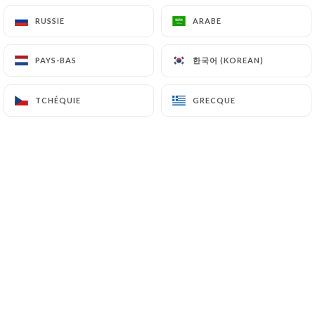
Notre restaurant, Café Timothé, est un
RUSSIE
RUSSIE
ARABE
ARABE
véritable havre pour les amateurs de cuisine
saine et authentique. Chez nous, le "fait
한국어 (KOREAN)
한국어 (KOREAN)
PAYS-BAS
PAYS-BAS
maison" n'est pas seulement une promesse,
c'est notre engagement. Chaque plat que
TCHÉQUIE
TCHÉQUIE
GRECQUE
GRECQUE
nous servons est préparé avec amour, à
partir d'ingrédients soigneusement
sélectionnés par notre équipe pour garantir
une expérience culinaire exceptionnelle.
En service continu de 10h à 17h30, Le Café
Timothé est l'endroit idéal pour commencer
votre journée avec un délicieux petit
déjeuner ou un brunch copieux. Notre menu
offre une variété d'options pour tous les
goûts, qu'il s'agisse de plats sans gluten,