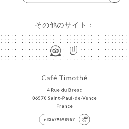
その他のサイト：
Café Timothé
4 Rue du Bresc
06570 Saint-Paul-de-Vence
France
+33679698957