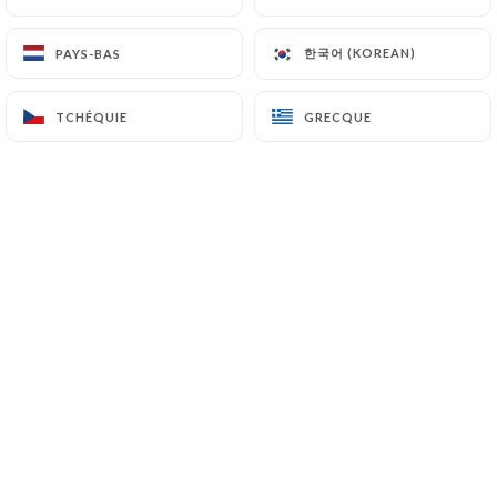
dans notre restaurant biologique
Café Timothé à Saint-Paul-de-Vence.
한국어 (KOREAN)
한국어 (KOREAN)
PAYS-BAS
PAYS-BAS
TCHÉQUIE
TCHÉQUIE
GRECQUE
GRECQUE
Café Timothé
4 Rue du Bresc
06570 Saint-Paul-de-Vence France
+33679698957
Nom