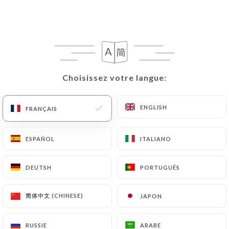
FR
MENU
Choisissez votre langue:
Choisissez votre langue:
/
ACCUEIL
CONTACT
Contact
ENGLISH
ENGLISH
FRANÇAIS
FRANÇAIS
ESPAÑOL
ESPAÑOL
ITALIANO
ITALIANO
DEUTSH
DEUTSH
PORTUGUÊS
PORTUGUÊS
N’hésitez pas à nous contacter. Pour
une réservation, une question ou un
renseignement, nous restons
简体中文 (CHINESE)
简体中文 (CHINESE)
JAPON
JAPON
toujours à votre écoute pour vous
offrir une expérience inoubliable
RUSSIE
RUSSIE
ARABE
ARABE