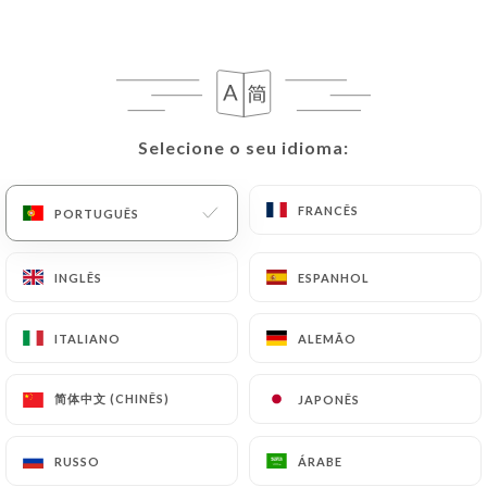
PT
MENU
Selecione o seu idioma:
Selecione o seu idioma:
/
PÁGINA INICIAL
CONTACTO
FRANCÊS
FRANCÊS
PORTUGUÊS
PORTUGUÊS
Contacto
INGLÊS
INGLÊS
ESPANHOL
ESPANHOL
ITALIANO
ITALIANO
ALEMÃO
ALEMÃO
N’hésitez pas à nous contacter. Pour
une réservation, une question ou un
简体中文 (CHINÊS)
简体中文 (CHINÊS)
JAPONÊS
JAPONÊS
renseignement, nous restons
toujours à votre écoute pour vous
offrir une expérience inoubliable
RUSSO
RUSSO
ÁRABE
ÁRABE