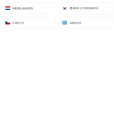
dans notre restaurant biologique
Café Timothé à Saint-Paul-de-Vence.
한국어 (COREANO)
한국어 (COREANO)
NEERLANDÊS
NEERLANDÊS
CHECO
CHECO
GREGO
GREGO
Café Timothé
4 Rue du Bresc
06570 Saint-Paul-de-Vence France
+33679698957
Nome