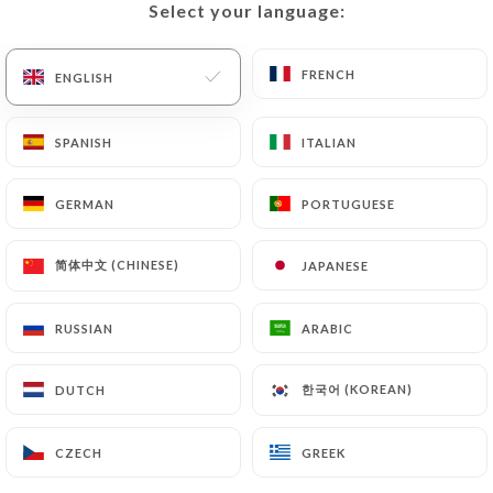
Select your language:
Select your language:
EN
MENU
FRENCH
FRENCH
ENGLISH
ENGLISH
SPANISH
SPANISH
ITALIAN
ITALIAN
/
HOME
PRESS
GERMAN
GERMAN
PORTUGUESE
PORTUGUESE
Press
简体中文 (CHINESE)
简体中文 (CHINESE)
JAPANESE
JAPANESE
RUSSIAN
RUSSIAN
ARABIC
ARABIC
Le restaurant biologique Café
Timothé à Saint-Paul-de-Vence offre
한국어 (KOREAN)
한국어 (KOREAN)
DUTCH
DUTCH
une expérience gastronomique
unique avec son délicieux petit
CZECH
CZECH
GREEK
GREEK
déjeuner, brunch, et une variété de