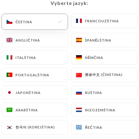
Vyberte jazyk:
Vyberte jazyk:
CS
NABÍDKA
FRANCOUZŠTINA
FRANCOUZŠTINA
ČEŠTINA
ČEŠTINA
ANGLIČTINA
ANGLIČTINA
ŠPANĚLŠTINA
ŠPANĚLŠTINA
/
DOMŮ
TISK
ITALŠTINA
ITALŠTINA
NĚMČINA
NĚMČINA
Tisk
简体中文 (ČÍNŠTINA)
简体中文 (ČÍNŠTINA)
PORTUGALŠTINA
PORTUGALŠTINA
JAPONŠTINA
JAPONŠTINA
RUŠTINA
RUŠTINA
Le restaurant biologique Café
Timothé à Saint-Paul-de-Vence offre
ARABŠTINA
ARABŠTINA
NIZOZEMŠTINA
NIZOZEMŠTINA
une expérience gastronomique
unique avec son délicieux petit
한국어 (KOREJŠTINA)
한국어 (KOREJŠTINA)
ŘEČTINA
ŘEČTINA
déjeuner, brunch, et une variété de