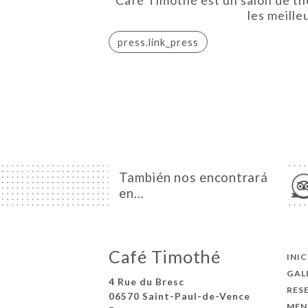
les meille
press.link_press
También nos encontrará
en…
Café Timothé
INI
GAL
4 Rue du Bresc
RES
06570 Saint-Paul-de-Vence
MEN