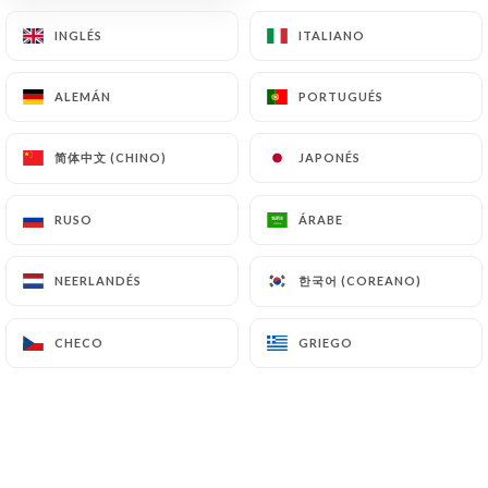
INGLÉS
INGLÉS
ITALIANO
ITALIANO
ALEMÁN
ALEMÁN
PORTUGUÉS
PORTUGUÉS
简体中文 (CHINO)
简体中文 (CHINO)
JAPONÉS
JAPONÉS
RUSO
RUSO
ÁRABE
ÁRABE
한국어 (COREANO)
한국어 (COREANO)
NEERLANDÉS
NEERLANDÉS
CHECO
CHECO
GRIEGO
GRIEGO